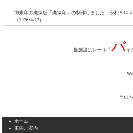
御朱印の廃線版「廃線印」の制作しました。令和８年４
（2026/4/12）
バ
当施設はレール「
イ
We 
〒01
ホーム
車両ご案内