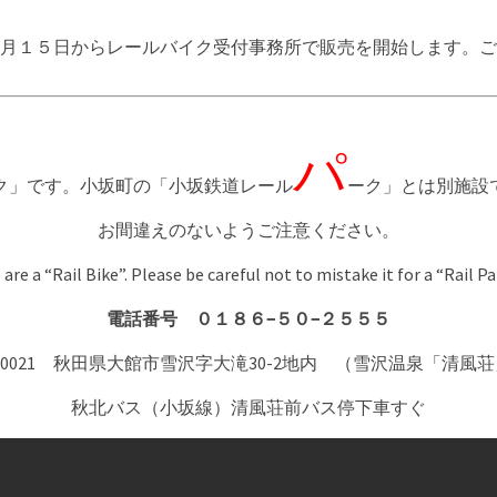
月１５日からレールバイク受付事務所で販売を開始します。ご乗
パ
ク」です。小坂町の「小坂鉄道レール
ーク」とは別施設
お間違えのないようご注意ください。
are a “Rail Bike”. Please be careful not to mistake it for a “Rail Pa
電話番号 ０１８６−５０−２５５５
7-0021 秋田県大館市雪沢字大滝30-2地内 （雪沢温泉「清風
秋北バス（小坂線）清風荘前バス停下車すぐ