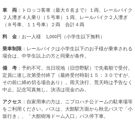
車 両
：トロッコ客車（最大６名まで）１両、レールバイク
２人漕ぎ４人乗り（５号車）１両、レールバイク２人漕ぎ
（８号車、１１号車）２両 合計４両
料 金
：お一人様 1,000円（小学生以下無料）
乗車制限
：レールバイクは小学生以下のお子様が乗車される
場合は、中学生以上の方と同乗が条件。
備 考
：予約不可。当日現地（旧岱野駅）で先着順で受付。
定員に達し次第受付終了（最終受付時刻１５：３０ですが、
その前に締め切る場合あり）。雨天決行、荒天時は予告なく
中止。記念写真無し。決済は現金のみ。
アクセス
：自家用車の方は、ニプロハチ公ドームの駐車場等
をご利用ください。バスは、大館駅方面から秋北バスで「小
坂行き」、「大館樹海ドーム入口」バス停下車。