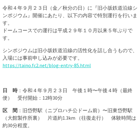
令和４年９月２３日（金／秋分の日）に『旧小坂鉄道沿線シ
ンポジウム』開催にあたり、以下の内容で特別運行を行いま
す。
ドームコースでの運行は平成２９年１０月以来５年ぶりで
す。
シンポジウムは旧小坂鉄道沿線の活性化を話し合うもので、
入場には事前申し込みが必要です。
https://taino.fc2.net/blog-entry-85.html
日 時
：令和４年９月２３日 午後１時〜午後４時（最終
便） 受付開始：12時30分
区 間
：旧岱野駅（ニプロハチ公ドーム前）〜旧東岱野駅
（大館製作所裏） 片道約1.3km （往復走行） 体験時間は
約30分程度。